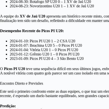
2024-08-30: Botafogo SP U20 0 – 1 XV de Jaú U20
2024-08-23: Novorizontino U20 1 – 1 XV de Jaú U20
A equipe do
XV de Jaú U20
apresenta um histórico recente misto, co
finalização tem sido um desafio, refletindo a dificuldade em manter uma
Desempenho Recente do Picos PI U20:
2024-01-10: Picos PI U20 1 – 2 CSA U20
2024-01-07: Ibrachina U20 5 – 0 Picos PI U20
2024-01-04: Vitória U20 1 – 0 Picos PI U20
2023-01-12: Grêmio U20 1 – 0 Picos PI U20
2023-01-09: Picos PI U20 4 – 3 São Bento U20
O
Picos PI U20
teve uma sequência difícil em seus últimos jogos, enfr
A notável vitória com quatro gols parece ser um caso isolado em uma 
Encontro Direto e Previsões
Este será o primeiro confronto entre as duas equipes, o que traz um el
recente, é esperado um duelo bastante equilibrado, sem grandes capaci
Predição: