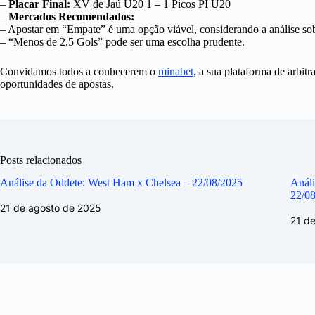
–
Placar Final:
XV de Jaú U20 1 – 1 Picos PI U20
–
Mercados Recomendados:
– Apostar em “Empate” é uma opção viável, considerando a análise sobr
– “Menos de 2.5 Gols” pode ser uma escolha prudente.
Convidamos todos a conhecerem o
minabet
, a sua plataforma de arbit
oportunidades de apostas.
Posts relacionados
Análise da Oddete: West Ham x Chelsea – 22/08/2025
Análi
22/0
21 de agosto de 2025
21 d