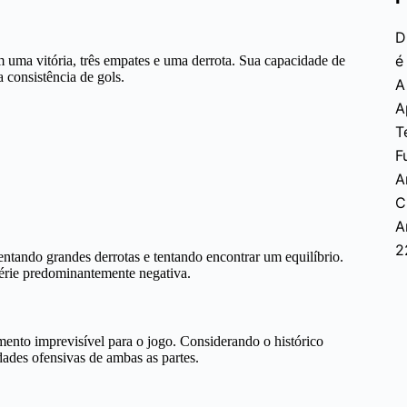
D
é
m uma vitória, três empates e uma derrota. Sua capacidade de
 consistência de gols.
A
A
T
F
A
C
A
2
entando grandes derrotas e tentando encontrar um equilíbrio.
série predominantemente negativa.
emento imprevisível para o jogo. Considerando o histórico
dades ofensivas de ambas as partes.