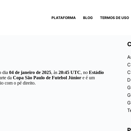
PLATAFORMA
BLOG
TERMOS DE USO
C
A
C
C
o dia
04 de janeiro de 2025
, às
20:45 UTC
, no
Estádio
parte da
Copa São Paulo de Futebol Júnior
e é um
D
o com o pé direito.
G
G
G
T
P