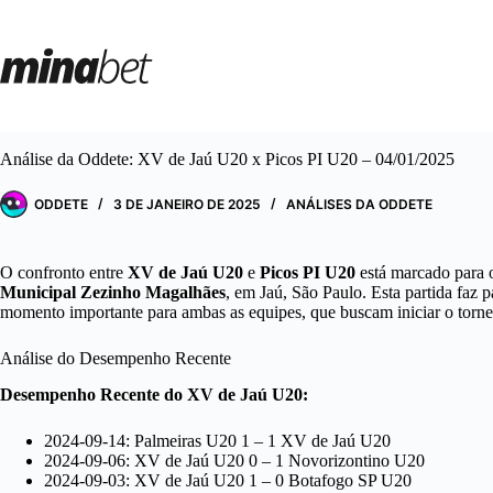
Pular
para
o
conteúdo
Análise da Oddete: XV de Jaú U20 x Picos PI U20 – 04/01/2025
ODDETE
3 DE JANEIRO DE 2025
ANÁLISES DA ODDETE
O confronto entre
XV de Jaú U20
e
Picos PI U20
está marcado para 
Municipal Zezinho Magalhães
, em Jaú, São Paulo. Esta partida faz 
momento importante para ambas as equipes, que buscam iniciar o tornei
Análise do Desempenho Recente
Desempenho Recente do XV de Jaú U20:
2024-09-14: Palmeiras U20 1 – 1 XV de Jaú U20
2024-09-06: XV de Jaú U20 0 – 1 Novorizontino U20
2024-09-03: XV de Jaú U20 1 – 0 Botafogo SP U20