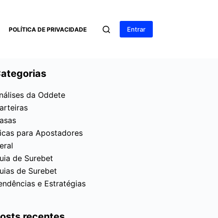
Entrar
POLÍTICA DE PRIVACIDADE
ategorias
nálises da Oddete
arteiras
asas
icas para Apostadores
eral
uia de Surebet
uias de Surebet
endências e Estratégias
osts recentes