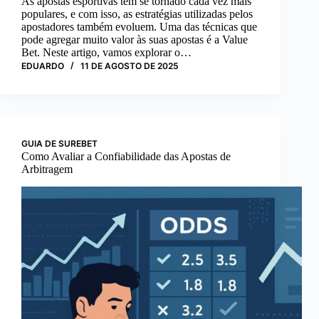
As apostas esportivas têm se tornado cada vez mais
populares, e com isso, as estratégias utilizadas pelos
apostadores também evoluem. Uma das técnicas que
pode agregar muito valor às suas apostas é a Value
Bet. Neste artigo, vamos explorar o…
EDUARDO
11 DE AGOSTO DE 2025
GUIA DE SUREBET
Como Avaliar a Confiabilidade das Apostas de
Arbitragem