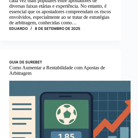
cada vez mais populares entre apostadores de
diversas faixas etárias e experiência. No entanto, é
essencial que os apostadores compreendam os riscos
envolvidos, especialmente ao se tratar de estratégias
de arbitragem, conhecidas como…
EDUARDO
8 DE SETEMBRO DE 2025
GUIA DE SUREBET
Como Aumentar a Rentabilidade com Apostas de
Arbitragem