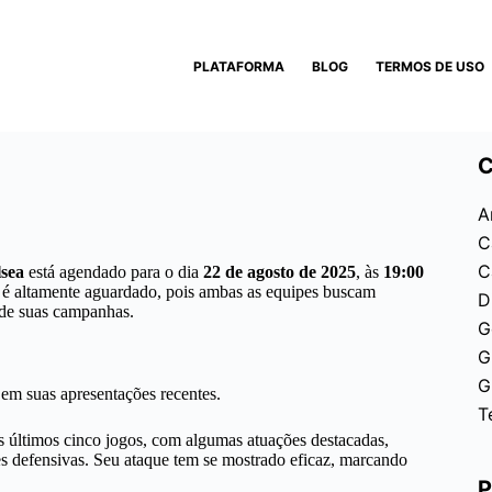
PLATAFORMA
BLOG
TERMOS DE USO
C
A
C
C
sea
está agendado para o dia
22 de agosto de 2025
, às
19:00
o é altamente aguardado, pois ambas as equipes buscam
D
m de suas campanhas.
G
G
G
m suas apresentações recentes.
T
 últimos cinco jogos, com algumas atuações destacadas,
es defensivas. Seu ataque tem se mostrado eficaz, marcando
P