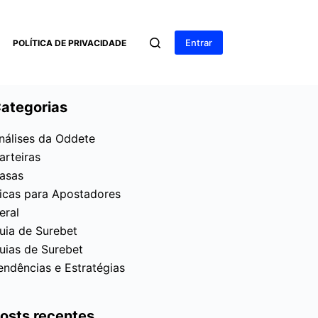
Entrar
POLÍTICA DE PRIVACIDADE
ategorias
nálises da Oddete
arteiras
asas
icas para Apostadores
eral
uia de Surebet
uias de Surebet
endências e Estratégias
osts recentes