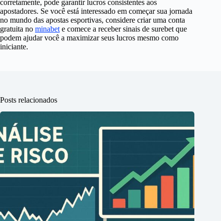
corretamente, pode garantir lucros consistentes aos
apostadores. Se você está interessado em começar sua jornada
no mundo das apostas esportivas, considere criar uma conta
gratuita no
minabet
e comece a receber sinais de surebet que
podem ajudar você a maximizar seus lucros mesmo como
iniciante.
Posts relacionados