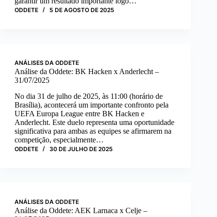
garantir um resultado importante logo…
ODDETE
5 DE AGOSTO DE 2025
ANÁLISES DA ODDETE
Análise da Oddete: BK Hacken x Anderlecht –
31/07/2025
No dia 31 de julho de 2025, às 11:00 (horário de
Brasília), acontecerá um importante confronto pela
UEFA Europa League entre BK Hacken e
Anderlecht. Este duelo representa uma oportunidade
significativa para ambas as equipes se afirmarem na
competição, especialmente…
ODDETE
30 DE JULHO DE 2025
ANÁLISES DA ODDETE
Análise da Oddete: AEK Larnaca x Celje –