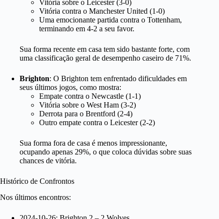
Vitória sobre o Leicester (3-0)
Vitória contra o Manchester United (1-0)
Uma emocionante partida contra o Tottenham,
terminando em 4-2 a seu favor.
Sua forma recente em casa tem sido bastante forte, com
uma classificação geral de desempenho caseiro de 71%.
Brighton
: O Brighton tem enfrentado dificuldades em
seus últimos jogos, como mostra:
Empate contra o Newcastle (1-1)
Vitória sobre o West Ham (3-2)
Derrota para o Brentford (2-4)
Outro empate contra o Leicester (2-2)
Sua forma fora de casa é menos impressionante,
ocupando apenas 29%, o que coloca dúvidas sobre suas
chances de vitória.
Histórico de Confrontos
Nos últimos encontros:
2024-10-26: Brighton 2 – 2 Wolves