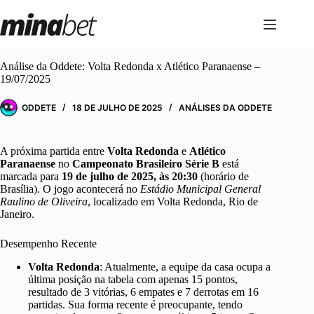
Pular
para
o
conteúdo
Análise da Oddete: Volta Redonda x Atlético Paranaense –
19/07/2025
ODDETE
18 DE JULHO DE 2025
ANÁLISES DA ODDETE
A próxima partida entre
Volta Redonda
e
Atlético
Paranaense
no
Campeonato Brasileiro Série B
está
marcada para
19 de julho de 2025, às 20:30
(horário de
Brasília). O jogo acontecerá no
Estádio Municipal General
Raulino de Oliveira
, localizado em Volta Redonda, Rio de
Janeiro.
Desempenho Recente
Volta Redonda
: Atualmente, a equipe da casa ocupa a
última posição na tabela com apenas 15 pontos,
resultado de 3 vitórias, 6 empates e 7 derrotas em 16
partidas. Sua forma recente é preocupante, tendo