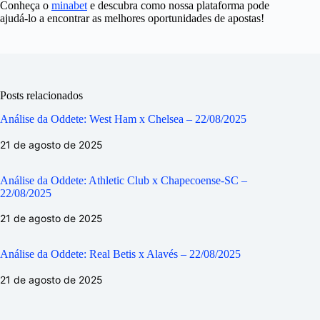
Conheça o
minabet
e descubra como nossa plataforma pode
ajudá-lo a encontrar as melhores oportunidades de apostas!
Posts relacionados
Análise da Oddete: West Ham x Chelsea – 22/08/2025
21 de agosto de 2025
Análise da Oddete: Athletic Club x Chapecoense-SC –
22/08/2025
21 de agosto de 2025
Análise da Oddete: Real Betis x Alavés – 22/08/2025
21 de agosto de 2025