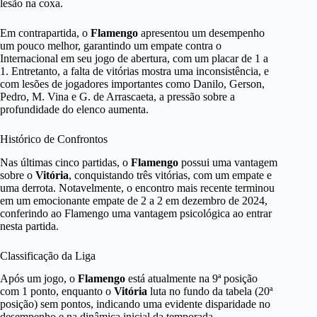
lesão na coxa.
Em contrapartida, o
Flamengo
apresentou um desempenho
um pouco melhor, garantindo um empate contra o
Internacional em seu jogo de abertura, com um placar de 1 a
1. Entretanto, a falta de vitórias mostra uma inconsistência, e
com lesões de jogadores importantes como Danilo, Gerson,
Pedro, M. Vina e G. de Arrascaeta, a pressão sobre a
profundidade do elenco aumenta.
Histórico de Confrontos
Nas últimas cinco partidas, o
Flamengo
possui uma vantagem
sobre o
Vitória
, conquistando três vitórias, com um empate e
uma derrota. Notavelmente, o encontro mais recente terminou
em um emocionante empate de 2 a 2 em dezembro de 2024,
conferindo ao Flamengo uma vantagem psicológica ao entrar
nesta partida.
Classificação da Liga
Após um jogo, o
Flamengo
está atualmente na 9ª posição
com 1 ponto, enquanto o
Vitória
luta no fundo da tabela (20ª
posição) sem pontos, indicando uma evidente disparidade no
desempenho e na dinâmica inicial da temporada.