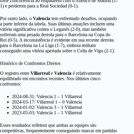
forte concorrência ao empatarem com o Atlético de Madrid (1-
1) e perderem para a Real Sociedad (0-1).
Por outro lado, o
Valencia
tem enfrentado desafios, ocupando
a parte inferior da tabela. Suas últimas atuações incluem uma
vitória significativa contra o Leganés (2-0), mas também
sofreram uma pesada derrota para o Barcelona na Copa do
Rei (0-5). A inconsistência é evidente em sua recente derrota
para o Barcelona na La Liga (1-7), embora tenham
conseguido uma vitória apertada sobre o Celta de Vigo (2-1).
Histórico de Confrontos Diretos
O registro entre
Villarreal
e
Valencia
é relativamente
equilibrado em encontros recentes. Nos últimos cinco
confrontos:
2024-08-31: Valencia 1 – 1 Villarreal
2024-03-17: Villarreal 1 – 0 Valencia
2024-01-02: Valencia 3 – 1 Villarreal
2023-05-03: Valencia 1 – 1 Villarreal
Esses resultados refletem que ambas as equipes são
competitivas, frequentemente conseguindo marcar em partidas