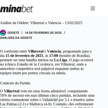
Pular
para
o
conteúdo
Análise da Oddete: Villarreal x Valencia – 15/02/2025
ODDETE
14 DE FEVEREIRO DE 2025
ANÁLISES DA ODDETE
O confronto entre
Villarreal
e
Valencia
, programado para o
dia
15 de fevereiro de 2025
, às
17:00
(horário de Brasília),
promete ser uma batalha intensa na
La Liga
. O jogo ocorrerá
no icônico
Estadio de la Cerámica
, em Villarreal, onde a
atmosfera competitiva será palpável enquanto ambas as
equipes lutam por pontos cruciais na tabela.
Contexto da Partida
O
Villarreal
vem em uma forma admirável, conquistando
50% de sucesso em suas últimas cinco partidas, incluindo uma
vitória contundente sobre o Valladolid por 5-1 e triunfos sobre
Las Palmas (2-1) e Mallorca (4-0). Contudo, eles enfrentaram