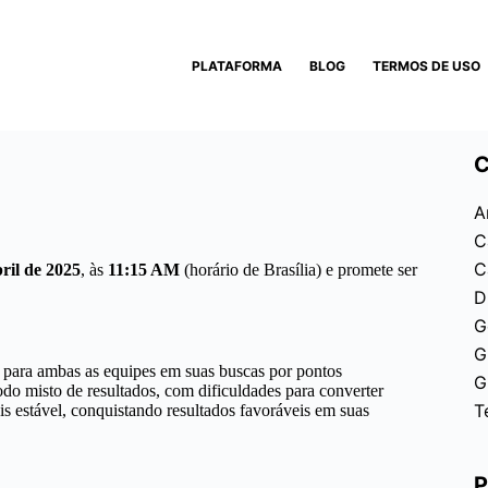
PLATAFORMA
BLOG
TERMOS DE USO
C
A
C
C
ril de 2025
, às
11:15 AM
(horário de Brasília) e promete ser
D
G
G
al para ambas as equipes em suas buscas por pontos
G
o misto de resultados, com dificuldades para converter
T
s estável, conquistando resultados favoráveis em suas
P