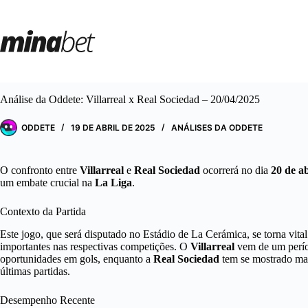
Pular
para
o
conteúdo
Análise da Oddete: Villarreal x Real Sociedad – 20/04/2025
ODDETE
19 DE ABRIL DE 2025
ANÁLISES DA ODDETE
O confronto entre
Villarreal
e
Real Sociedad
ocorrerá no dia
20 de ab
um embate crucial na
La Liga
.
Contexto da Partida
Este jogo, que será disputado no Estádio de La Cerámica, se torna vit
importantes nas respectivas competições. O
Villarreal
vem de um períod
oportunidades em gols, enquanto a
Real Sociedad
tem se mostrado mai
últimas partidas.
Desempenho Recente