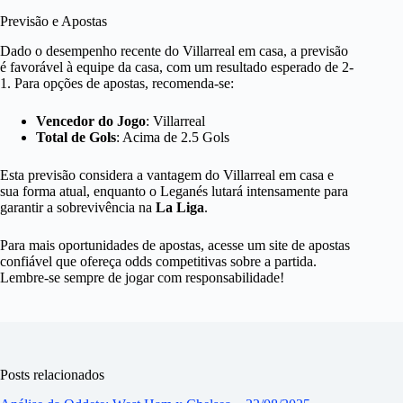
Previsão e Apostas
Dado o desempenho recente do Villarreal em casa, a previsão
é favorável à equipe da casa, com um resultado esperado de 2-
1. Para opções de apostas, recomenda-se:
Vencedor do Jogo
: Villarreal
Total de Gols
: Acima de 2.5 Gols
Esta previsão considera a vantagem do Villarreal em casa e
sua forma atual, enquanto o Leganés lutará intensamente para
garantir a sobrevivência na
La Liga
.
Para mais oportunidades de apostas, acesse um site de apostas
confiável que ofereça odds competitivas sobre a partida.
Lembre-se sempre de jogar com responsabilidade!
Posts relacionados