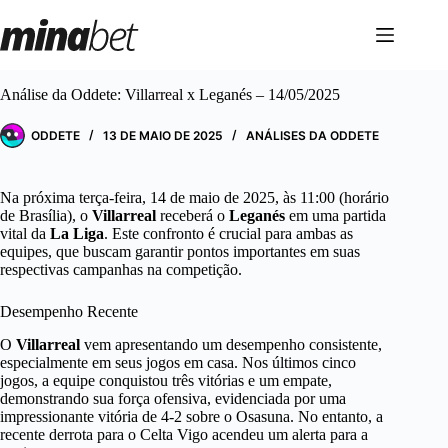
Pular
para
o
conteúdo
Análise da Oddete: Villarreal x Leganés – 14/05/2025
ODDETE
13 DE MAIO DE 2025
ANÁLISES DA ODDETE
Na próxima terça-feira, 14 de maio de 2025, às 11:00 (horário
de Brasília), o
Villarreal
receberá o
Leganés
em uma partida
vital da
La Liga
. Este confronto é crucial para ambas as
equipes, que buscam garantir pontos importantes em suas
respectivas campanhas na competição.
Desempenho Recente
O
Villarreal
vem apresentando um desempenho consistente,
especialmente em seus jogos em casa. Nos últimos cinco
jogos, a equipe conquistou três vitórias e um empate,
demonstrando sua força ofensiva, evidenciada por uma
impressionante vitória de 4-2 sobre o Osasuna. No entanto, a
recente derrota para o Celta Vigo acendeu um alerta para a