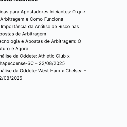
icas para Apostadores Iniciantes: O que
 Arbitragem e Como Funciona
 Importância da Análise de Risco nas
postas de Arbitragem
ecnologia e Apostas de Arbitragem: O
uturo é Agora
nálise da Oddete: Athletic Club x
hapecoense-SC – 22/08/2025
nálise da Oddete: West Ham x Chelsea –
2/08/2025