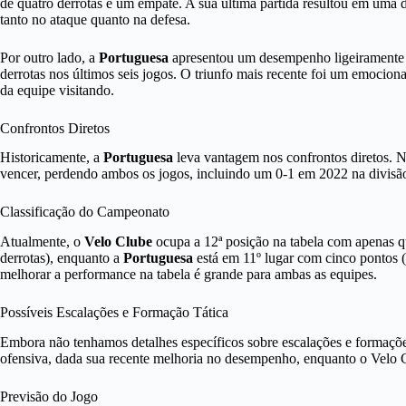
de quatro derrotas e um empate. A sua última partida resultou em uma d
tanto no ataque quanto na defesa.
Por outro lado, a
Portuguesa
apresentou um desempenho ligeiramente su
derrotas nos últimos seis jogos. O triunfo mais recente foi um emocion
da equipe visitando.
Confrontos Diretos
Historicamente, a
Portuguesa
leva vantagem nos confrontos diretos. N
vencer, perdendo ambos os jogos, incluindo um 0-1 em 2022 na divisão
Classificação do Campeonato
Atualmente, o
Velo Clube
ocupa a 12ª posição na tabela com apenas qu
derrotas), enquanto a
Portuguesa
está em 11º lugar com cinco pontos (u
melhorar a performance na tabela é grande para ambas as equipes.
Possíveis Escalações e Formação Tática
Embora não tenhamos detalhes específicos sobre escalações e formaçõe
ofensiva, dada sua recente melhoria no desempenho, enquanto o Velo Cl
Previsão do Jogo