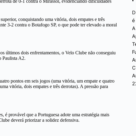
errota de 0-1 contra o Mirassol, evidenciando dificuldades
D
perior, conquistando uma vitória, dois empates e três
é
ante 3-2 contra o Botafogo SP, o que pode ter elevado a moral
A
A
T
F
os últimos dois enfrentamentos, o Velo Clube não conseguiu
 Paulista A2.
A
C
A
atro pontos em seis jogos (uma vitória, um empate e quatro
2
ma vitória, dois empates e três derrotas). A pressão para
s, é provável que a Portuguesa adote uma estratégia mais
ube deverá priorizar a solidez defensiva.