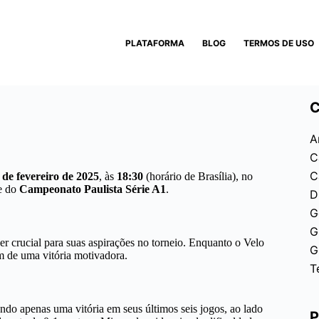
PLATAFORMA
BLOG
TERMOS DE USO
C
A
C
C
 de fevereiro de 2025
, às
18:30
(horário de Brasília), no
te do
Campeonato Paulista Série A1
.
D
G
G
 crucial para suas aspirações no torneio. Enquanto o Velo
G
m de uma vitória motivadora.
T
do apenas uma vitória em seus últimos seis jogos, ao lado
P