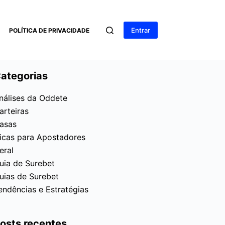
Entrar
POLÍTICA DE PRIVACIDADE
ategorias
nálises da Oddete
arteiras
asas
icas para Apostadores
eral
uia de Surebet
uias de Surebet
endências e Estratégias
osts recentes