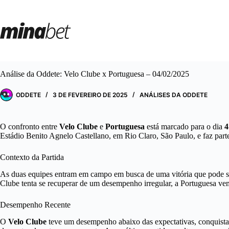
Pular
para
o
conteúdo
Análise da Oddete: Velo Clube x Portuguesa – 04/02/2025
ODDETE
3 DE FEVEREIRO DE 2025
ANÁLISES DA ODDETE
O confronto entre
Velo Clube
e
Portuguesa
está marcado para o dia
4
Estádio Benito Agnelo Castellano, em Rio Claro, São Paulo, e faz par
Contexto da Partida
As duas equipes entram em campo em busca de uma vitória que pode ser
Clube tenta se recuperar de um desempenho irregular, a Portuguesa ve
Desempenho Recente
O
Velo Clube
teve um desempenho abaixo das expectativas, conquistan