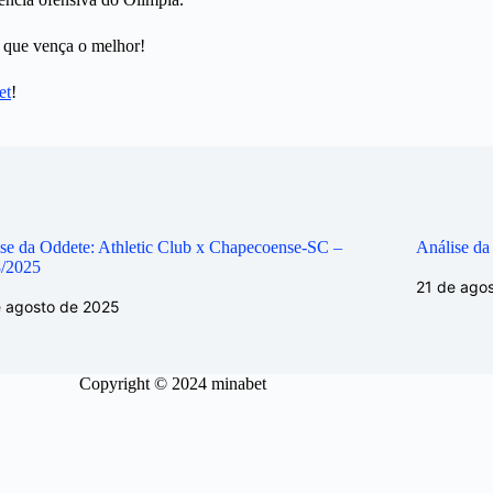
e que vença o melhor!
et
!
se da Oddete: Athletic Club x Chapecoense-SC –
Análise da
8/2025
21 de ago
e agosto de 2025
Copyright © 2024 minabet