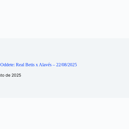
 Oddete: Real Betis x Alavés – 22/08/2025
sto de 2025