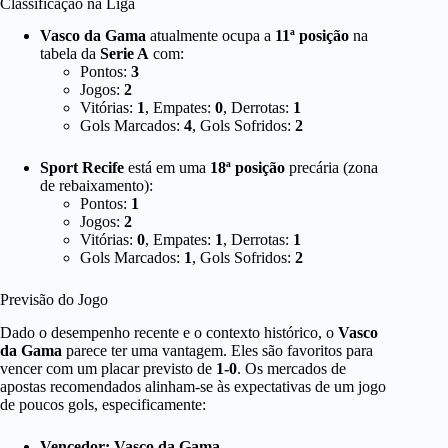
Classificação na Liga
Vasco da Gama
atualmente ocupa a
11ª posição
na
tabela da
Serie A
com:
Pontos:
3
Jogos:
2
Vitórias:
1
, Empates:
0
, Derrotas:
1
Gols Marcados:
4
, Gols Sofridos:
2
Sport Recife
está em uma
18ª posição
precária (zona
de rebaixamento):
Pontos:
1
Jogos:
2
Vitórias:
0
, Empates:
1
, Derrotas:
1
Gols Marcados:
1
, Gols Sofridos:
2
Previsão do Jogo
Dado o desempenho recente e o contexto histórico, o
Vasco
da Gama
parece ter uma vantagem. Eles são favoritos para
vencer com um placar previsto de
1-0
. Os mercados de
apostas recomendados alinham-se às expectativas de um jogo
de poucos gols, especificamente:
Vencedor: Vasco da Gama