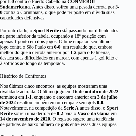
por
1-0
contra o Puerto Cabello na
CONMEBOL
Sudamericana
. Antes disso, sofreu uma pesada derrota por
3-
0
contra o Corinthians, o que pode ter posto em dúvida suas
capacidades defensivas.
Por outro lado, o
Sport Recife
está passando por dificuldades
na parte inferior da tabela, ocupando a 18ª posição com
apenas 1 ponto em dois jogos. O time empatou seu último
jogo contra o São Paulo em
0-0
, um resultado que, embora
melhor do que a derrota anterior por
1-2
para o Palmeiras,
destaca suas dificuldades em marcar, com apenas 1 gol feito e
2 sofridos ao longo da temporada.
Histórico de Confrontos
Nos últimos cinco encontros, as equipes mostraram uma
rivalidade acirrada. O último jogo em
16 de outubro de 2022
terminou em
1-1
, enquanto o encontro anterior em
3 de julho
de 2022
resultou também em um empate sem gols
0-0
.
Notavelmente, na competição da
Serie A
antes disso, o
Sport
Recife
sofreu uma derrota de
0-2
para o
Vasco da Gama
em
14 de novembro de 2020
. O registro sugere uma tendência
de partidas de baixo número de gols entre essas duas equipes.