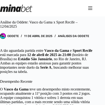
Pular
para
o
conteúdo
Análise da Oddete: Vasco da Gama x Sport Recife –
12/04/2025
ODDETE
11 DE ABRIL DE 2025
ANÁLISES DA ODDETE
A tão aguardada partida entre
Vasco da Gama
e
Sport Recife
está marcada para
12 de abril de 2025 às 21:00
(horário de
Brasília) no
Estádio São Januário
, no Rio de Janeiro, RJ.
Ambas as equipes estarão ansiosas para garantir pontos
importantes neste duelo da
Serie A
, buscando melhorar suas
posições na tabela.
Desempenho Recente
O
Vasco da Gama
teve um desempenho misto recentemente,
ocupando atualmente a 11ª posição com 3 pontos em 2 jogos.
A equipe conquistou 1 vitória e sofreu 1 derrota em suas
últimas partidas, com a mais recente sendo uma sólida vitória