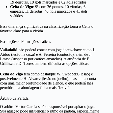
19 derrotas, 18 gols marcados e 62 gols sofridos.
Celta de Vigo
: 9º com 36 pontos, 10 vitórias, 6
empates, 11 derrotas, 40 gols marcados e 41 gols
sofridos.
Essa diferença significativa na classificação torna o Celta o
favorito claro para a vitória.
Escalações e Formações Táticas
Valladolid
não poderá contar com jogadores-chave como J.
Aidoo (lesão na coxa) e A. Ferreira (contusão), além de J.
Latasa (suspenso por cartões amarelos). A ausência de F.
Grillitsch e D. Torres também dificulta as opções táticas.
Celta de Vigo
tem como desfalque W. Swedberg (lesão) e
possivelmente H. Alvarez (lesão no joelho), mas ainda conta
com uma maior profundidade de elenco, o que poderá lhes
permitir uma abordagem tática mais flexível.
Árbitro da Partida
O árbitro Víctor García será o responsável por apitar o jogo.
Sua atuação pode influenciar o ritmo da partida, especialmente