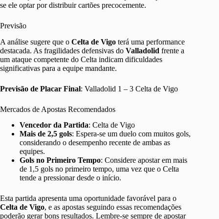
se ele optar por distribuir cartões precocemente.
Previsão
A análise sugere que o
Celta de Vigo
terá uma performance
destacada. As fragilidades defensivas do
Valladolid
frente a
um ataque competente do Celta indicam dificuldades
significativas para a equipe mandante.
Previsão de Placar Final
: Valladolid 1 – 3 Celta de Vigo
Mercados de Apostas Recomendados
Vencedor da Partida
: Celta de Vigo
Mais de 2,5 gols
: Espera-se um duelo com muitos gols,
considerando o desempenho recente de ambas as
equipes.
Gols no Primeiro Tempo
: Considere apostar em mais
de 1,5 gols no primeiro tempo, uma vez que o Celta
tende a pressionar desde o início.
Esta partida apresenta uma oportunidade favorável para o
Celta de Vigo
, e as apostas seguindo essas recomendações
poderão gerar bons resultados. Lembre-se sempre de apostar