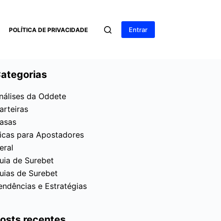
Entrar
POLÍTICA DE PRIVACIDADE
ategorias
nálises da Oddete
arteiras
asas
icas para Apostadores
eral
uia de Surebet
uias de Surebet
endências e Estratégias
osts recentes