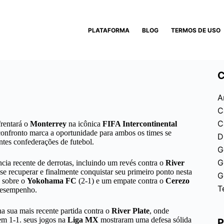
PLATAFORMA
BLOG
TERMOS DE USO
C
A
C
C
rentará o
Monterrey
na icônica
FIFA Intercontinental
 confronto marca a oportunidade para ambos os times se
D
tes confederações de futebol.
G
G
ia recente de derrotas, incluindo um revés contra o
River
 se recuperar e finalmente conquistar seu primeiro ponto nesta
G
e sobre o
Yokohama FC
(2-1) e um empate contra o
Cerezo
T
 desempenho.
a sua mais recente partida contra o
River Plate
, onde
m 1-1. seus jogos na
Liga MX
mostraram uma defesa sólida
P