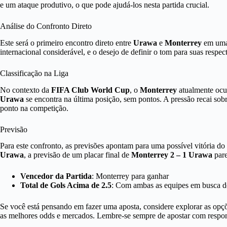
e um ataque produtivo, o que pode ajudá-los nesta partida crucial.
Análise do Confronto Direto
Este será o primeiro encontro direto entre
Urawa
e
Monterrey
em uma 
internacional considerável, e o desejo de definir o tom para suas respe
Classificação na Liga
No contexto da
FIFA Club World Cup
, o
Monterrey
atualmente ocu
Urawa
se encontra na última posição, sem pontos. A pressão recai sob
ponto na competição.
Previsão
Para este confronto, as previsões apontam para uma possível vitória do
Urawa
, a previsão de um placar final de
Monterrey 2 – 1 Urawa
pare
Vencedor da Partida
: Monterrey para ganhar
Total de Gols Acima de 2.5
: Com ambas as equipes em busca do 
Se você está pensando em fazer uma aposta, considere explorar as opçõe
as melhores odds e mercados. Lembre-se sempre de apostar com respons