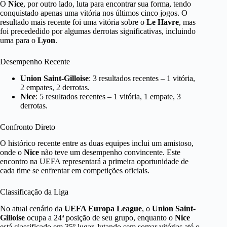
O
Nice
, por outro lado, luta para encontrar sua forma, tendo
conquistado apenas uma vitória nos últimos cinco jogos. O
resultado mais recente foi uma vitória sobre o
Le Havre
, mas
foi precededido por algumas derrotas significativas, incluindo
uma para o
Lyon
.
Desempenho Recente
Union Saint-Gilloise
: 3 resultados recentes – 1 vitória,
2 empates, 2 derrotas.
Nice
: 5 resultados recentes – 1 vitória, 1 empate, 3
derrotas.
Confronto Direto
O histórico recente entre as duas equipes inclui um amistoso,
onde o
Nice
não teve um desempenho convincente. Este
encontro na UEFA representará a primeira oportunidade de
cada time se enfrentar em competições oficiais.
Classificação da Liga
No atual cenário da
UEFA Europa League
, o
Union Saint-
Gilloise
ocupa a 24ª posição de seu grupo, enquanto o
Nice
está classificado em 35º lugar, lutando sem somar vitórias até o