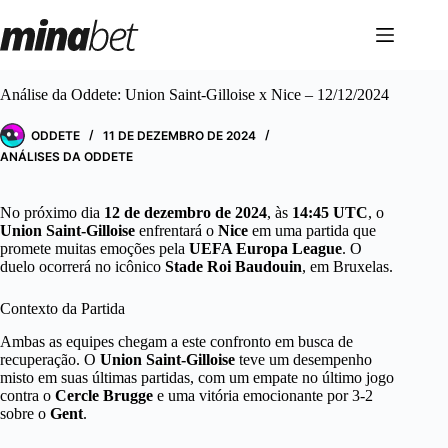
Pular
para
o
conteúdo
Análise da Oddete: Union Saint-Gilloise x Nice – 12/12/2024
ODDETE
11 DE DEZEMBRO DE 2024
ANÁLISES DA ODDETE
No próximo dia
12 de dezembro de 2024
, às
14:45 UTC
, o
Union Saint-Gilloise
enfrentará o
Nice
em uma partida que
promete muitas emoções pela
UEFA Europa League
. O
duelo ocorrerá no icônico
Stade Roi Baudouin
, em Bruxelas.
Contexto da Partida
Ambas as equipes chegam a este confronto em busca de
recuperação. O
Union Saint-Gilloise
teve um desempenho
misto em suas últimas partidas, com um empate no último jogo
contra o
Cercle Brugge
e uma vitória emocionante por 3-2
sobre o
Gent
.