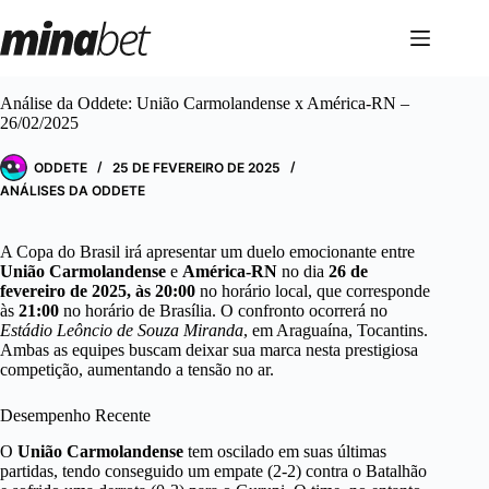
Pular
para
o
conteúdo
Análise da Oddete: União Carmolandense x América-RN –
26/02/2025
ODDETE
25 DE FEVEREIRO DE 2025
ANÁLISES DA ODDETE
A Copa do Brasil irá apresentar um duelo emocionante entre
União Carmolandense
e
América-RN
no dia
26 de
fevereiro de 2025, às 20:00
no horário local, que corresponde
às
21:00
no horário de Brasília. O confronto ocorrerá no
Estádio Leôncio de Souza Miranda
, em Araguaína, Tocantins.
Ambas as equipes buscam deixar sua marca nesta prestigiosa
competição, aumentando a tensão no ar.
Desempenho Recente
O
União Carmolandense
tem oscilado em suas últimas
partidas, tendo conseguido um empate (2-2) contra o Batalhão