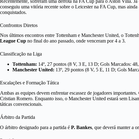
Recentemente, sofreram uma derrota na FA Cup para o Aston Villa. Já
conseguiu uma vitória recente sobre o Leicester na FA Cup, mas ainda 
conquistados.
Confrontos Diretos
Nos últimos encontros entre Tottenham e Manchester United, o Totte
League Cup
no final do ano passado, onde venceram por 4 a 3.
Classificação na Liga
Tottenham:
14º, 27 pontos (8 V, 3 E, 13 D; Gols Marcados: 48,
Manchester United:
13º, 29 pontos (8 V, 5 E, 11 D; Gols Marca
Escalações e Formação Tática
Ambas as equipes devem enfrentar escassez de jogadores importantes.
Cristian Romero. Enquanto isso, o Manchester United estará sem Lisa
táticas convencionais.
Árbitro da Partida
O árbitro designado para a partida é
P. Bankes
, que deverá manter a 