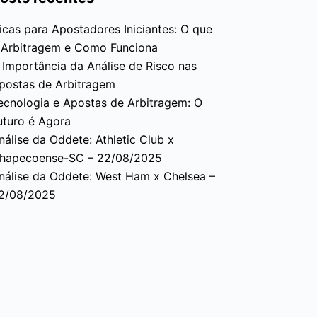
icas para Apostadores Iniciantes: O que
 Arbitragem e Como Funciona
 Importância da Análise de Risco nas
postas de Arbitragem
ecnologia e Apostas de Arbitragem: O
uturo é Agora
nálise da Oddete: Athletic Club x
hapecoense-SC – 22/08/2025
nálise da Oddete: West Ham x Chelsea –
2/08/2025