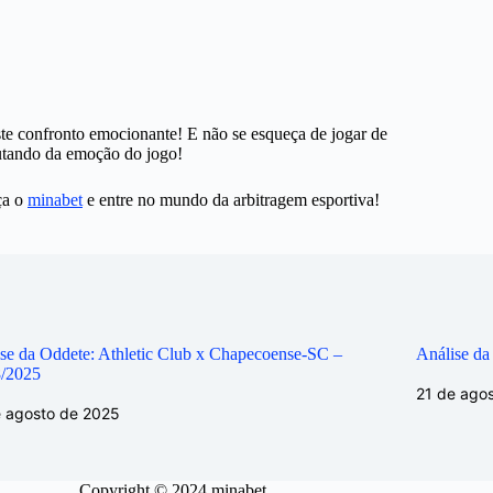
ste confronto emocionante! E não se esqueça de jogar de
utando da emoção do jogo!
ça o
minabet
e entre no mundo da arbitragem esportiva!
se da Oddete: Athletic Club x Chapecoense-SC –
Análise da
8/2025
21 de ago
e agosto de 2025
Copyright © 2024 minabet