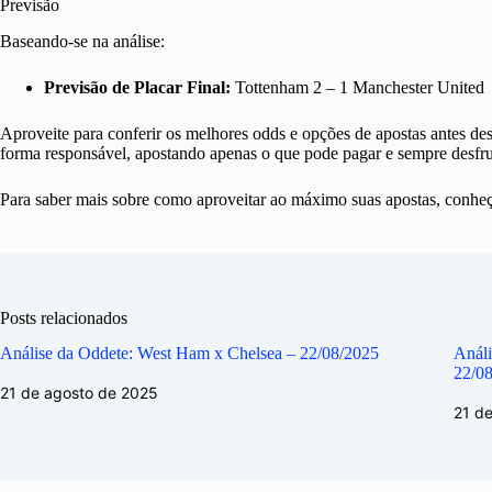
Previsão
Baseando-se na análise:
Previsão de Placar Final:
Tottenham 2 – 1 Manchester United
Aproveite para conferir os melhores odds e opções de apostas antes de
forma responsável, apostando apenas o que pode pagar e sempre desfr
Para saber mais sobre como aproveitar ao máximo suas apostas, conhe
Posts relacionados
Análise da Oddete: West Ham x Chelsea – 22/08/2025
Análi
22/0
21 de agosto de 2025
21 d