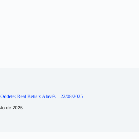
 Oddete: Real Betis x Alavés – 22/08/2025
sto de 2025