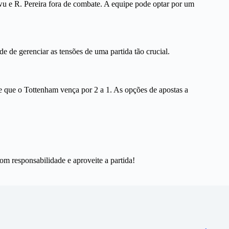
u e R. Pereira fora de combate. A equipe pode optar por um
de de gerenciar as tensões de uma partida tão crucial.
de que o Tottenham vença por 2 a 1. As opções de apostas a
om responsabilidade e aproveite a partida!