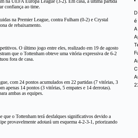
eim na UEFA Europa League (3-2). Em casa, a última partida
ar confiança ao time.
D
eguidas na Premier League, contra Fulham (0-2) e Crystal
é
zona de rebaixamento.
A
A
T
etitivos. O último jogo entre eles, realizado em 19 de agosto
F
ostram que o Tottenham obteve uma vitória expressiva de 6-2
uou fora de casa.
A
C
A
gue, com 24 pontos acumulados em 22 partidas (7 vitórias, 3
2
om apenas 14 pontos (3 vitórias, 5 empates e 14 derrotas).
 para ambas as equipes.
e que o Tottenham terá desfalques significativos devido a
ipe provavelmente adotará um esquema 4-2-3-1, priorizando