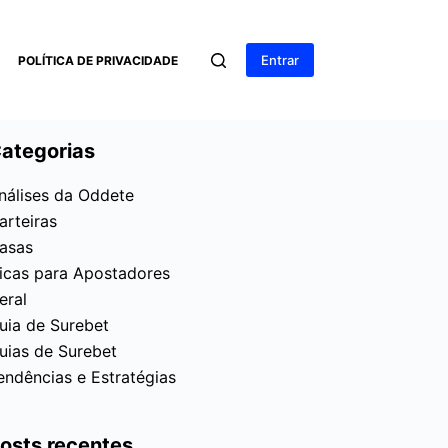
Entrar
POLÍTICA DE PRIVACIDADE
ategorias
nálises da Oddete
arteiras
asas
icas para Apostadores
eral
uia de Surebet
uias de Surebet
endências e Estratégias
osts recentes