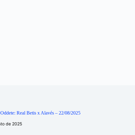
 Oddete: Real Betis x Alavés – 22/08/2025
sto de 2025