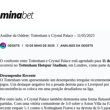
Pular
para
o
conteúdo
Análise da Oddete: Tottenham x Crystal Palace – 11/05/2025
ODDETE
10 DE MAIO DE 2025
ANÁLISES DA ODDETE
O confronto entre Tottenham e Crystal Palace está agendado para
11 d
ocorrerá no
Tottenham Hotspur Stadium
, em Londres, como parte d
Desempenho Recente
O Tottenham vem apresentando um desempenho irregular recentemente, 
jogos. Um destaque negativo foi a pesada derrota para o Liverpool po
inconsistência os coloca em uma posição desafiadora na liga.
Por outro lado, o Crystal Palace também demonstra uma forma flutuante
partidas. Com uma vitória contundente de 3-0 sobre o Aston Villa na FA
recente empate 1-1 contra o Nottingham Forest e na derrota de 0-5 par