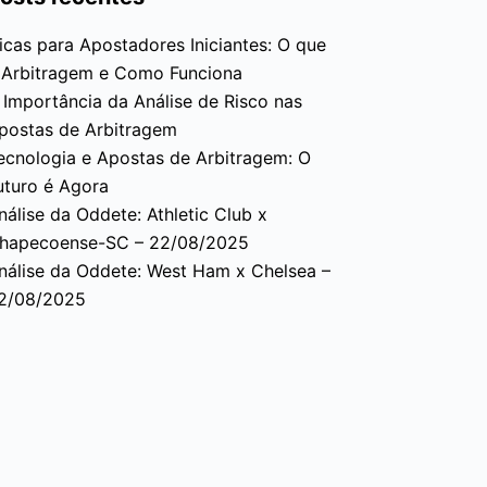
icas para Apostadores Iniciantes: O que
 Arbitragem e Como Funciona
 Importância da Análise de Risco nas
postas de Arbitragem
ecnologia e Apostas de Arbitragem: O
uturo é Agora
nálise da Oddete: Athletic Club x
hapecoense-SC – 22/08/2025
nálise da Oddete: West Ham x Chelsea –
2/08/2025