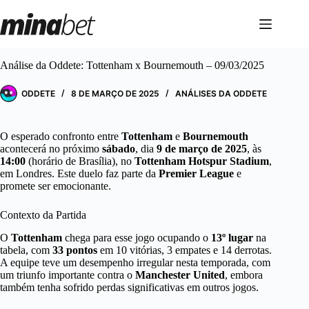
Pular
para
o
conteúdo
Análise da Oddete: Tottenham x Bournemouth – 09/03/2025
ODDETE
8 DE MARÇO DE 2025
ANÁLISES DA ODDETE
O esperado confronto entre
Tottenham
e
Bournemouth
acontecerá no próximo
sábado
, dia
9 de março de 2025
, às
14:00
(horário de Brasília), no
Tottenham Hotspur Stadium
,
em Londres. Este duelo faz parte da
Premier League
e
promete ser emocionante.
Contexto da Partida
O
Tottenham
chega para esse jogo ocupando o
13º lugar
na
tabela, com
33 pontos
em 10 vitórias, 3 empates e 14 derrotas.
A equipe teve um desempenho irregular nesta temporada, com
um triunfo importante contra o
Manchester United
, embora
também tenha sofrido perdas significativas em outros jogos.