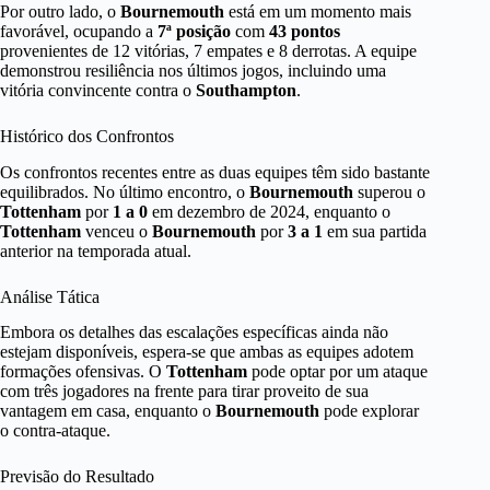
Por outro lado, o
Bournemouth
está em um momento mais
favorável, ocupando a
7ª posição
com
43 pontos
provenientes de 12 vitórias, 7 empates e 8 derrotas. A equipe
demonstrou resiliência nos últimos jogos, incluindo uma
vitória convincente contra o
Southampton
.
Histórico dos Confrontos
Os confrontos recentes entre as duas equipes têm sido bastante
equilibrados. No último encontro, o
Bournemouth
superou o
Tottenham
por
1 a 0
em dezembro de 2024, enquanto o
Tottenham
venceu o
Bournemouth
por
3 a 1
em sua partida
anterior na temporada atual.
Análise Tática
Embora os detalhes das escalações específicas ainda não
estejam disponíveis, espera-se que ambas as equipes adotem
formações ofensivas. O
Tottenham
pode optar por um ataque
com três jogadores na frente para tirar proveito de sua
vantagem em casa, enquanto o
Bournemouth
pode explorar
o contra-ataque.
Previsão do Resultado