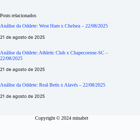
Posts relacionados
Análise da Oddete: West Ham x Chelsea – 22/08/2025
21 de agosto de 2025
Análise da Oddete: Athletic Club x Chapecoense-SC –
22/08/2025
21 de agosto de 2025
Análise da Oddete: Real Betis x Alavés – 22/08/2025
21 de agosto de 2025
Copyright © 2024 minabet