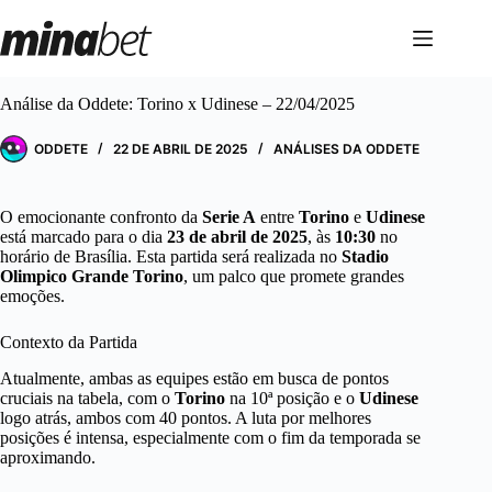
Pular
para
o
conteúdo
Análise da Oddete: Torino x Udinese – 22/04/2025
ODDETE
22 DE ABRIL DE 2025
ANÁLISES DA ODDETE
O emocionante confronto da
Serie A
entre
Torino
e
Udinese
está marcado para o dia
23 de abril de 2025
, às
10:30
no
horário de Brasília. Esta partida será realizada no
Stadio
Olimpico Grande Torino
, um palco que promete grandes
emoções.
Contexto da Partida
Atualmente, ambas as equipes estão em busca de pontos
cruciais na tabela, com o
Torino
na 10ª posição e o
Udinese
logo atrás, ambos com 40 pontos. A luta por melhores
posições é intensa, especialmente com o fim da temporada se
aproximando.