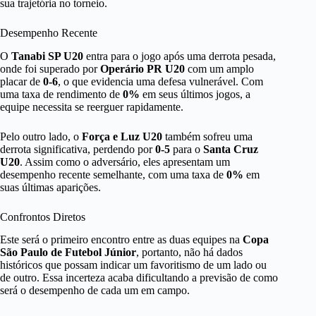
sua trajetória no torneio.
Desempenho Recente
O
Tanabi SP U20
entra para o jogo após uma derrota pesada,
onde foi superado por
Operário PR U20
com um amplo
placar de
0-6
, o que evidencia uma defesa vulnerável. Com
uma taxa de rendimento de
0%
em seus últimos jogos, a
equipe necessita se reerguer rapidamente.
Pelo outro lado, o
Força e Luz U20
também sofreu uma
derrota significativa, perdendo por
0-5
para o
Santa Cruz
U20
. Assim como o adversário, eles apresentam um
desempenho recente semelhante, com uma taxa de
0%
em
suas últimas aparições.
Confrontos Diretos
Este será o primeiro encontro entre as duas equipes na
Copa
São Paulo de Futebol Júnior
, portanto, não há dados
históricos que possam indicar um favoritismo de um lado ou
de outro. Essa incerteza acaba dificultando a previsão de como
será o desempenho de cada um em campo.