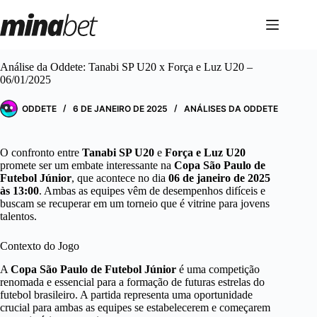
Pular
para
o
conteúdo
Análise da Oddete: Tanabi SP U20 x Força e Luz U20 –
06/01/2025
ODDETE
6 DE JANEIRO DE 2025
ANÁLISES DA ODDETE
O confronto entre
Tanabi SP U20
e
Força e Luz U20
promete ser um embate interessante na
Copa São Paulo de
Futebol Júnior
, que acontece no dia
06 de janeiro de 2025
às 13:00
. Ambas as equipes vêm de desempenhos difíceis e
buscam se recuperar em um torneio que é vitrine para jovens
talentos.
Contexto do Jogo
A
Copa São Paulo de Futebol Júnior
é uma competição
renomada e essencial para a formação de futuras estrelas do
futebol brasileiro. A partida representa uma oportunidade
crucial para ambas as equipes se estabelecerem e começarem