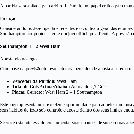
A partida será apitada pelo árbitro L. Smith, um papel crítico para man
Predição
Considerando os desempenhos recentes e o contexto geral das equipes, o
Southampton por pontos sugere um jogo difícil pela frente. A previsão d
Southampton 1 – 2 West Ham
Apostando no Jogo
Com base na previsão de resultado, os mercados de aposta a serem con
Vencedor da Partida:
West Ham
Total de Gols Acima/Abaixo:
Acima de 2,5 Gols
Placar Correto:
West Ham 2 – 1 Southampton
Este jogo apresenta uma excelente oportunidade para aqueles que busc
seus hábitos de jogo sob controle e aposte dentro dos seus limites enq
Se você está interessado em aumentar suas chances de sucesso nas apos