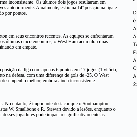
rma inconsistente. Os últimos dois jogos resultaram em
es anteriormente. Atualmente, estão na 14ª posição na liga e
D
do por pontos.
é
A
on em seus encontros recentes. As equipes se enfrentaram
A
Nos últimos cinco encontros, o West Ham acumulou duas
T
rminando em empate.
F
A
C
a posição da liga com apenas 6 pontos em 17 jogos (1 vitória,
anto na defesa, com uma diferença de gols de -25. O West
A
m desempenho melhor, embora ainda inconsistente.
2
is. No entanto, é importante destacar que o Southampton
stas W. Smallbone e R. Stewart devido a lesões, enquanto o
 desses jogadores pode impactar significativamente as