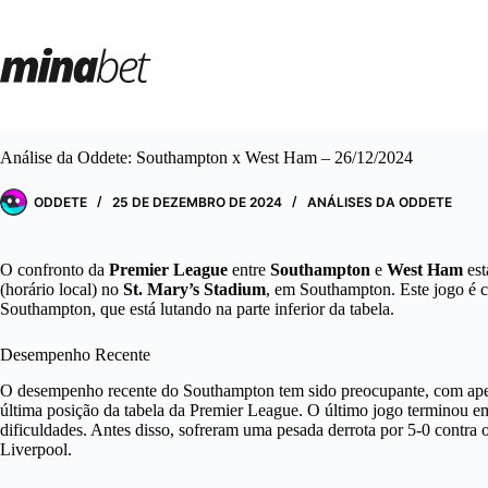
Pular
para
o
conteúdo
Análise da Oddete: Southampton x West Ham – 26/12/2024
ODDETE
25 DE DEZEMBRO DE 2024
ANÁLISES DA ODDETE
O confronto da
Premier League
entre
Southampton
e
West Ham
est
(horário local) no
St. Mary’s Stadium
, em Southampton. Este jogo é c
Southampton, que está lutando na parte inferior da tabela.
Desempenho Recente
O desempenho recente do Southampton tem sido preocupante, com apen
última posição da tabela da Premier League. O último jogo terminou e
dificuldades. Antes disso, sofreram uma pesada derrota por 5-0 contra
Liverpool.