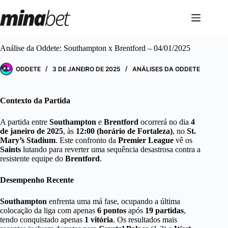
Pular
para
o
conteúdo
Análise da Oddete: Southampton x Brentford – 04/01/2025
ODDETE
3 DE JANEIRO DE 2025
ANÁLISES DA ODDETE
Contexto da Partida
A partida entre
Southampton
e
Brentford
ocorrerá no dia
4
de janeiro de 2025
, às
12:00 (horário de Fortaleza)
, no
St.
Mary’s Stadium
. Este confronto da
Premier League
vê os
Saints
lutando para reverter uma sequência desastrosa contra a
resistente equipe do
Brentford
.
Desempenho Recente
Southampton
enfrenta uma má fase, ocupando a última
colocação da liga com apenas
6 pontos
após
19 partidas
,
tendo conquistado apenas
1 vitória
. Os resultados mais