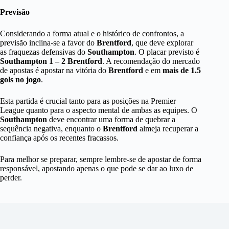
Previsão
Considerando a forma atual e o histórico de confrontos, a
previsão inclina-se a favor do
Brentford
, que deve explorar
as fraquezas defensivas do
Southampton
. O placar previsto é
Southampton 1 – 2 Brentford
. A recomendação do mercado
de apostas é apostar na vitória do
Brentford
e em
mais de 1.5
gols no jogo
.
Esta partida é crucial tanto para as posições na Premier
League quanto para o aspecto mental de ambas as equipes. O
Southampton
deve encontrar uma forma de quebrar a
sequência negativa, enquanto o
Brentford
almeja recuperar a
confiança após os recentes fracassos.
Para melhor se preparar, sempre lembre-se de apostar de forma
responsável, apostando apenas o que pode se dar ao luxo de
perder.