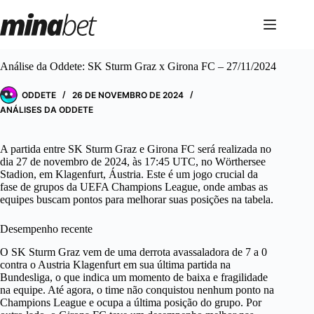
Pular
para
o
conteúdo
Análise da Oddete: SK Sturm Graz x Girona FC – 27/11/2024
ODDETE
26 DE NOVEMBRO DE 2024
ANÁLISES DA ODDETE
A partida entre SK Sturm Graz e Girona FC será realizada no
dia 27 de novembro de 2024, às 17:45 UTC, no Wörthersee
Stadion, em Klagenfurt, Áustria. Este é um jogo crucial da
fase de grupos da UEFA Champions League, onde ambas as
equipes buscam pontos para melhorar suas posições na tabela.
Desempenho recente
O SK Sturm Graz vem de uma derrota avassaladora de 7 a 0
contra o Austria Klagenfurt em sua última partida na
Bundesliga, o que indica um momento de baixa e fragilidade
na equipe. Até agora, o time não conquistou nenhum ponto na
Champions League e ocupa a última posição do grupo. Por