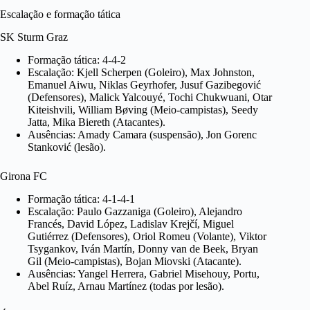
Escalação e formação tática
SK Sturm Graz
Formação tática: 4-4-2
Escalação: Kjell Scherpen (Goleiro), Max Johnston,
Emanuel Aiwu, Niklas Geyrhofer, Jusuf Gazibegović
(Defensores), Malick Yalcouyé, Tochi Chukwuani, Otar
Kiteishvili, William Bøving (Meio-campistas), Seedy
Jatta, Mika Biereth (Atacantes).
Ausências: Amady Camara (suspensão), Jon Gorenc
Stanković (lesão).
Girona FC
Formação tática: 4-1-4-1
Escalação: Paulo Gazzaniga (Goleiro), Alejandro
Francés, David López, Ladislav Krejčí, Miguel
Gutiérrez (Defensores), Oriol Romeu (Volante), Viktor
Tsygankov, Iván Martín, Donny van de Beek, Bryan
Gil (Meio-campistas), Bojan Miovski (Atacante).
Ausências: Yangel Herrera, Gabriel Misehouy, Portu,
Abel Ruíz, Arnau Martínez (todas por lesão).