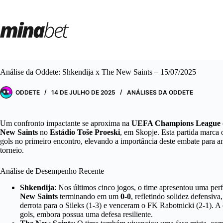
Pular
para
o
conteúdo
Análise da Oddete: Shkendija x The New Saints – 15/07/2025
ODDETE
14 DE JULHO DE 2025
ANÁLISES DA ODDETE
Um confronto impactante se aproxima na
UEFA Champions League
New Saints
no
Estádio Toše Proeski
, em Skopje. Esta partida marca
gols no primeiro encontro, elevando a importância deste embate para 
torneio.
Análise de Desempenho Recente
Shkendija
: Nos últimos cinco jogos, o time apresentou uma per
New Saints
terminando em um
0-0
, refletindo solidez defensiv
derrota para o Sileks (1-3) e venceram o FK Rabotnicki (2-1). A
gols, embora possua uma defesa resiliente.