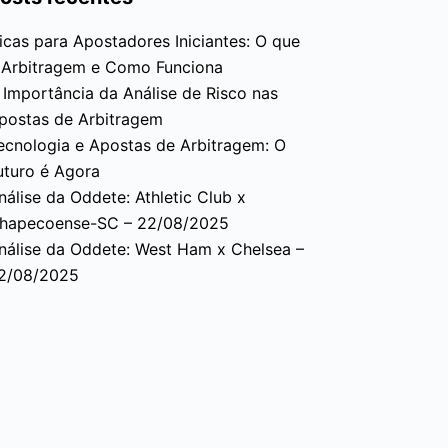
icas para Apostadores Iniciantes: O que
 Arbitragem e Como Funciona
 Importância da Análise de Risco nas
postas de Arbitragem
ecnologia e Apostas de Arbitragem: O
uturo é Agora
nálise da Oddete: Athletic Club x
hapecoense-SC – 22/08/2025
nálise da Oddete: West Ham x Chelsea –
2/08/2025