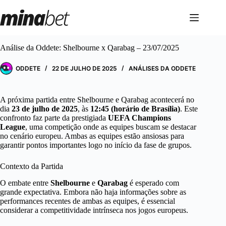
Pular
para
o
conteúdo
Análise da Oddete: Shelbourne x Qarabag – 23/07/2025
ODDETE
22 DE JULHO DE 2025
ANÁLISES DA ODDETE
A próxima partida entre Shelbourne e Qarabag acontecerá no
dia
23 de julho de 2025
, às
12:45 (horário de Brasília)
. Este
confronto faz parte da prestigiada
UEFA Champions
League
, uma competição onde as equipes buscam se destacar
no cenário europeu. Ambas as equipes estão ansiosas para
garantir pontos importantes logo no início da fase de grupos.
Contexto da Partida
O embate entre
Shelbourne
e
Qarabag
é esperado com
grande expectativa. Embora não haja informações sobre as
performances recentes de ambas as equipes, é essencial
considerar a competitividade intrínseca nos jogos europeus.