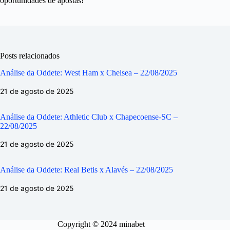
oportunidades de apostas!
Posts relacionados
Análise da Oddete: West Ham x Chelsea – 22/08/2025
21 de agosto de 2025
Análise da Oddete: Athletic Club x Chapecoense-SC –
22/08/2025
21 de agosto de 2025
Análise da Oddete: Real Betis x Alavés – 22/08/2025
21 de agosto de 2025
Copyright © 2024 minabet