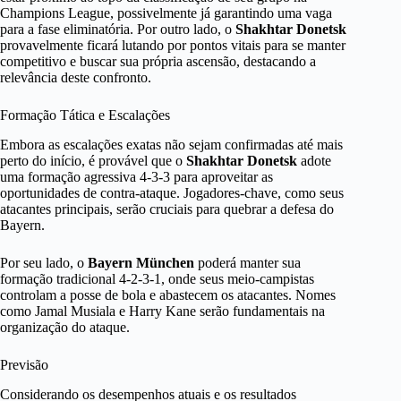
Champions League, possivelmente já garantindo uma vaga
para a fase eliminatória. Por outro lado, o
Shakhtar Donetsk
provavelmente ficará lutando por pontos vitais para se manter
competitivo e buscar sua própria ascensão, destacando a
relevância deste confronto.
Formação Tática e Escalações
Embora as escalações exatas não sejam confirmadas até mais
perto do início, é provável que o
Shakhtar Donetsk
adote
uma formação agressiva 4-3-3 para aproveitar as
oportunidades de contra-ataque. Jogadores-chave, como seus
atacantes principais, serão cruciais para quebrar a defesa do
Bayern.
Por seu lado, o
Bayern München
poderá manter sua
formação tradicional 4-2-3-1, onde seus meio-campistas
controlam a posse de bola e abastecem os atacantes. Nomes
como Jamal Musiala e Harry Kane serão fundamentais na
organização do ataque.
Previsão
Considerando os desempenhos atuais e os resultados