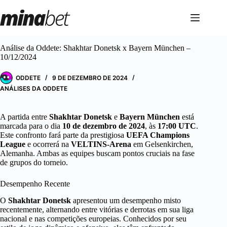
Pular
para
o
conteúdo
Análise da Oddete: Shakhtar Donetsk x Bayern München –
10/12/2024
ODDETE
9 DE DEZEMBRO DE 2024
ANÁLISES DA ODDETE
A partida entre
Shakhtar Donetsk
e
Bayern München
está
marcada para o dia
10 de dezembro de 2024
, às
17:00 UTC
.
Este confronto fará parte da prestigiosa
UEFA Champions
League
e ocorrerá na
VELTINS-Arena
em Gelsenkirchen,
Alemanha. Ambas as equipes buscam pontos cruciais na fase
de grupos do torneio.
Desempenho Recente
O
Shakhtar Donetsk
apresentou um desempenho misto
recentemente, alternando entre vitórias e derrotas em sua liga
nacional e nas competições europeias. Conhecidos por seu