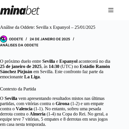
Pular
para
o
conteúdo
Análise da Oddete: Sevilla x Espanyol – 25/01/2025
ODDETE
24 DE JANEIRO DE 2025
ANÁLISES DA ODDETE
O próximo duelo entre
Sevilla
e
Espanyol
acontecerá no dia
25 de janeiro de 2025
, às
14:30
(UTC) no
Estádio Ramón
Sánchez Pizjuán
em Sevilla. Este confronto faz parte da
emocionante
La Liga
.
Contexto da Partida
O
Sevilla
vem apresentando resultados mistos nas últimas
partidas, com vitórias contra o
Girona
(1-2) e um empate
contra o
Valencia
(1-1). No entanto, sofreu uma pesada
derrota contra o
Almeria
(1-4) na Copa do Rei. No geral, a
equipe teve 7 vitórias, 5 empates e 8 derrotas em seus jogos
em casa nesta temporada.