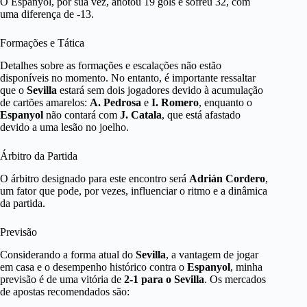
O Espanyol, por sua vez, anotou 19 gols e sofreu 32, com
uma diferença de -13.
Formações e Tática
Detalhes sobre as formações e escalações não estão
disponíveis no momento. No entanto, é importante ressaltar
que o
Sevilla
estará sem dois jogadores devido à acumulação
de cartões amarelos:
A. Pedrosa
e
I. Romero
, enquanto o
Espanyol
não contará com
J. Catala
, que está afastado
devido a uma lesão no joelho.
Árbitro da Partida
O árbitro designado para este encontro será
Adrián Cordero
,
um fator que pode, por vezes, influenciar o ritmo e a dinâmica
da partida.
Previsão
Considerando a forma atual do
Sevilla
, a vantagem de jogar
em casa e o desempenho histórico contra o
Espanyol
, minha
previsão é de uma vitória de
2-1 para o Sevilla
. Os mercados
de apostas recomendados são: