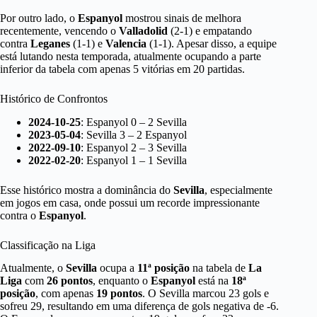
Por outro lado, o
Espanyol
mostrou sinais de melhora
recentemente, vencendo o
Valladolid
(2-1) e empatando
contra
Leganes
(1-1) e
Valencia
(1-1). Apesar disso, a equipe
está lutando nesta temporada, atualmente ocupando a parte
inferior da tabela com apenas 5 vitórias em 20 partidas.
Histórico de Confrontos
2024-10-25
: Espanyol 0 – 2 Sevilla
2023-05-04
: Sevilla 3 – 2 Espanyol
2022-09-10
: Espanyol 2 – 3 Sevilla
2022-02-20
: Espanyol 1 – 1 Sevilla
Esse histórico mostra a dominância do
Sevilla
, especialmente
em jogos em casa, onde possui um recorde impressionante
contra o
Espanyol
.
Classificação na Liga
Atualmente, o
Sevilla
ocupa a
11ª posição
na tabela de
La
Liga
com
26 pontos
, enquanto o
Espanyol
está na
18ª
posição
, com apenas
19 pontos
. O Sevilla marcou 23 gols e
sofreu 29, resultando em uma diferença de gols negativa de -6.