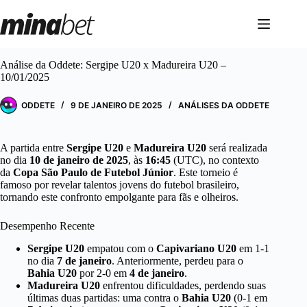
Pular
para
o
conteúdo
Análise da Oddete: Sergipe U20 x Madureira U20 –
10/01/2025
ODDETE
9 DE JANEIRO DE 2025
ANÁLISES DA ODDETE
A partida entre
Sergipe U20
e
Madureira U20
será realizada
no dia
10 de janeiro de 2025
, às
16:45
(UTC), no contexto
da
Copa São Paulo de Futebol Júnior
. Este torneio é
famoso por revelar talentos jovens do futebol brasileiro,
tornando este confronto empolgante para fãs e olheiros.
Desempenho Recente
Sergipe U20
empatou com o
Capivariano U20
em 1-1
no dia
7 de janeiro
. Anteriormente, perdeu para o
Bahia U20
por 2-0 em
4 de janeiro
.
Madureira U20
enfrentou dificuldades, perdendo suas
últimas duas partidas: uma contra o
Bahia U20
(0-1 em