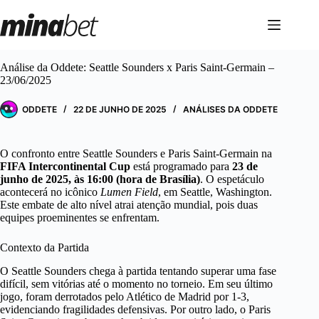
Pular
para
o
conteúdo
Análise da Oddete: Seattle Sounders x Paris Saint-Germain –
23/06/2025
ODDETE
22 DE JUNHO DE 2025
ANÁLISES DA ODDETE
O confronto entre Seattle Sounders e Paris Saint-Germain na
FIFA Intercontinental Cup
está programado para
23 de
junho de 2025, às 16:00 (hora de Brasília)
. O espetáculo
acontecerá no icônico
Lumen Field
, em Seattle, Washington.
Este embate de alto nível atrai atenção mundial, pois duas
equipes proeminentes se enfrentam.
Contexto da Partida
O Seattle Sounders chega à partida tentando superar uma fase
difícil, sem vitórias até o momento no torneio. Em seu último
jogo, foram derrotados pelo Atlético de Madrid por 1-3,
evidenciando fragilidades defensivas. Por outro lado, o Paris