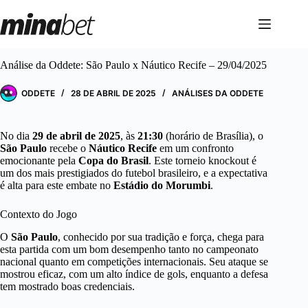
Pular
para
o
conteúdo
Análise da Oddete: São Paulo x Náutico Recife – 29/04/2025
ODDETE
28 DE ABRIL DE 2025
ANÁLISES DA ODDETE
No dia
29 de abril de 2025
, às
21:30
(horário de Brasília), o
São Paulo
recebe o
Náutico Recife
em um confronto
emocionante pela
Copa do Brasil
. Este torneio knockout é
um dos mais prestigiados do futebol brasileiro, e a expectativa
é alta para este embate no
Estádio do Morumbi
.
Contexto do Jogo
O
São Paulo
, conhecido por sua tradição e força, chega para
esta partida com um bom desempenho tanto no campeonato
nacional quanto em competições internacionais. Seu ataque se
mostrou eficaz, com um alto índice de gols, enquanto a defesa
tem mostrado boas credenciais.