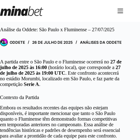
Pular
para
o
conteúdo
Análise da Oddete: São Paulo x Fluminense – 27/07/2025
ODDETE
26 DE JULHO DE 2025
ANÁLISES DA ODDETE
A partida entre o São Paulo e o Fluminense ocorrerá no
27 de
julho de 2025 às 16:00
(horário local), que corresponde a
27
de julho de 2025 às 19:00 UTC
. Este confronto acontecerá
no estádio Morumbi, localizado em São Paulo, e faz parte da
competição
Serie A
.
Contexto da Partida
Embora os resultados recentes das equipes não estejam
disponíveis, é importante mencionar que tanto o São Paulo
quanto o Fluminense têm demonstrado formas competitivas
em temporadas anteriores no campeonato. Essa análise de
tendências históricas e padrões de desempenho será essencial
para avaliar a prontidão de cada equipe para este confronto.