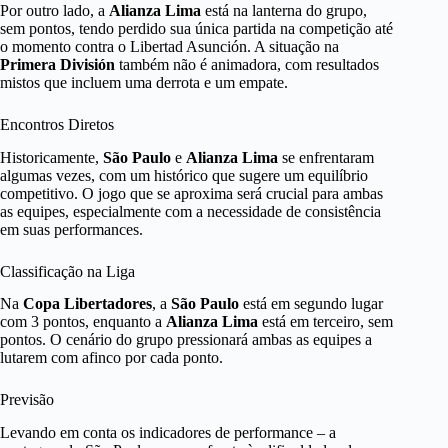
Por outro lado, a
Alianza Lima
está na lanterna do grupo,
sem pontos, tendo perdido sua única partida na competição até
o momento contra o Libertad Asunción. A situação na
Primera División
também não é animadora, com resultados
mistos que incluem uma derrota e um empate.
Encontros Diretos
Historicamente,
São Paulo
e
Alianza Lima
se enfrentaram
algumas vezes, com um histórico que sugere um equilíbrio
competitivo. O jogo que se aproxima será crucial para ambas
as equipes, especialmente com a necessidade de consistência
em suas performances.
Classificação na Liga
Na
Copa Libertadores
, a
São Paulo
está em segundo lugar
com 3 pontos, enquanto a
Alianza Lima
está em terceiro, sem
pontos. O cenário do grupo pressionará ambas as equipes a
lutarem com afinco por cada ponto.
Previsão
Levando em conta os indicadores de performance – a