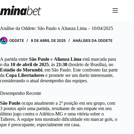
Pular
para
o
conteúdo
Análise da Oddete: São Paulo x Alianza Lima – 10/04/2025
ODDETE
9 DE ABRIL DE 2025
ANÁLISES DA ODDETE
A partida entre
São Paulo
e
Alianza Lima
está marcada para
o dia
10 de abril de 2025
, às
21:30
(horário de Brasília), no
Estádio do Morumbi
, em São Paulo. Este confronto faz parte
da
Copa Libertadores
e promete ser um duelo interessante,
considerando o atual desempenho das equipes.
Desempenho Recente
São Paulo
ocupa atualmente a 2ª posição em seu grupo, com
3 pontos após uma partida, resultante de um empate em seu
último jogo contra o Atlético-MG e uma vitória sobre o
Talleres. A equipe tem mostrado dificuldade em marcar gols, o
que é preocupante, especialmente em casa.