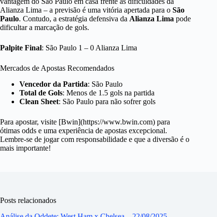
vantagem do São Paulo em casa frente às dificuldades da
Alianza Lima – a previsão é uma vitória apertada para o
São
Paulo
. Contudo, a estratégia defensiva da
Alianza Lima
pode
dificultar a marcação de gols.
Palpite Final
: São Paulo 1 – 0 Alianza Lima
Mercados de Apostas Recomendados
Vencedor da Partida
: São Paulo
Total de Gols
: Menos de 1.5 gols na partida
Clean Sheet
: São Paulo para não sofrer gols
Para apostar, visite [Bwin](https://www.bwin.com) para
ótimas odds e uma experiência de apostas excepcional.
Lembre-se de jogar com responsabilidade e que a diversão é o
mais importante!
Posts relacionados
Análise da Oddete: West Ham x Chelsea – 22/08/2025