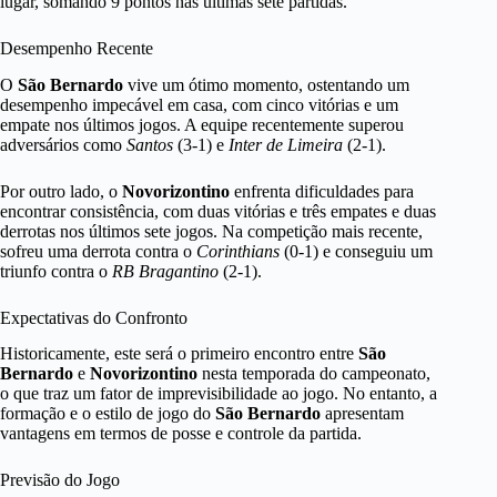
lugar, somando 9 pontos nas últimas sete partidas.
Desempenho Recente
O
São Bernardo
vive um ótimo momento, ostentando um
desempenho impecável em casa, com cinco vitórias e um
empate nos últimos jogos. A equipe recentemente superou
adversários como
Santos
(3-1) e
Inter de Limeira
(2-1).
Por outro lado, o
Novorizontino
enfrenta dificuldades para
encontrar consistência, com duas vitórias e três empates e duas
derrotas nos últimos sete jogos. Na competição mais recente,
sofreu uma derrota contra o
Corinthians
(0-1) e conseguiu um
triunfo contra o
RB Bragantino
(2-1).
Expectativas do Confronto
Historicamente, este será o primeiro encontro entre
São
Bernardo
e
Novorizontino
nesta temporada do campeonato,
o que traz um fator de imprevisibilidade ao jogo. No entanto, a
formação e o estilo de jogo do
São Bernardo
apresentam
vantagens em termos de posse e controle da partida.
Previsão do Jogo