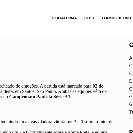
PLATAFORMA
BLOG
TERMOS DE USO
C
A
C
C
D
 recheado de emoções. A partida está marcada para
02 de
G
aldeira, em Santos, São Paulo. Ambas as equipes vêm de
G
os no
Campeonato Paulista Série A1
.
G
T
, incluindo uma avassaladora vitória por 3 a 0 sobre o Inter de
P
cluindo um 2 a 0 convincente sobre a Ponte Preta, a equipe