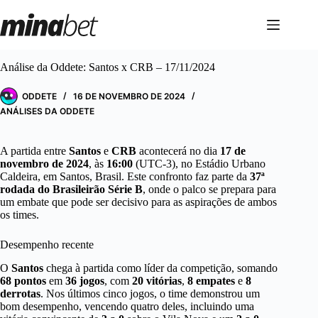
Pular
para
o
conteúdo
Análise da Oddete: Santos x CRB – 17/11/2024
ODDETE
16 DE NOVEMBRO DE 2024
ANÁLISES DA ODDETE
A partida entre
Santos
e
CRB
acontecerá no dia
17 de
novembro de 2024
, às
16:00
(UTC-3), no Estádio Urbano
Caldeira, em Santos, Brasil. Este confronto faz parte da
37ª
rodada do Brasileirão Série B
, onde o palco se prepara para
um embate que pode ser decisivo para as aspirações de ambos
os times.
Desempenho recente
O
Santos
chega à partida como líder da competição, somando
68 pontos
em
36 jogos
, com
20 vitórias
,
8 empates
e
8
derrotas
. Nos últimos cinco jogos, o time demonstrou um
bom desempenho, vencendo quatro deles, incluindo uma