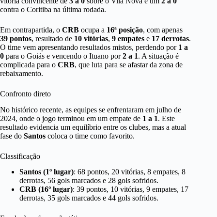
vitória convincente de
3 a 0
sobre o Vila Nova e um
2 a 0
contra o Coritiba na última rodada.
Em contrapartida, o
CRB
ocupa a
16ª posição
, com apenas
39 pontos
, resultado de
10 vitórias
,
9 empates
e
17 derrotas
.
O time vem apresentando resultados mistos, perdendo por
1 a
0
para o Goiás e vencendo o Ituano por
2 a 1
. A situação é
complicada para o
CRB
, que luta para se afastar da zona de
rebaixamento.
Confronto direto
No histórico recente, as equipes se enfrentaram em julho de
2024, onde o jogo terminou em um empate de
1 a 1
. Este
resultado evidencia um equilíbrio entre os clubes, mas a atual
fase do
Santos
coloca o time como favorito.
Classificação
Santos (1º lugar)
: 68 pontos, 20 vitórias, 8 empates, 8
derrotas, 56 gols marcados e 28 gols sofridos.
CRB (16º lugar)
: 39 pontos, 10 vitórias, 9 empates, 17
derrotas, 35 gols marcados e 44 gols sofridos.