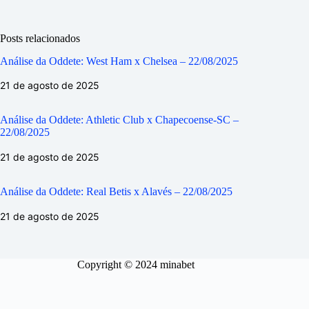
Posts relacionados
Análise da Oddete: West Ham x Chelsea – 22/08/2025
21 de agosto de 2025
Análise da Oddete: Athletic Club x Chapecoense-SC –
22/08/2025
21 de agosto de 2025
Análise da Oddete: Real Betis x Alavés – 22/08/2025
21 de agosto de 2025
Copyright © 2024 minabet