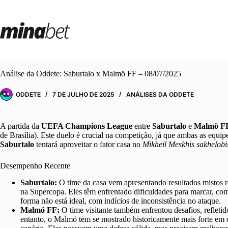
Pular
para
o
conteúdo
Análise da Oddete: Saburtalo x Malmö FF – 08/07/2025
ODDETE
7 DE JULHO DE 2025
ANÁLISES DA ODDETE
A partida da
UEFA Champions League
entre
Saburtalo
e
Malmö F
de Brasília). Este duelo é crucial na competição, já que ambas as equi
Saburtalo
tentará aproveitar o fator casa no
Mikheil Meskhis sakhelobi
Desempenho Recente
Saburtalo:
O time da casa vem apresentando resultados mistos 
na Supercopa. Eles têm enfrentado dificuldades para marcar, com
forma não está ideal, com indícios de inconsistência no ataque.
Malmö FF:
O time visitante também enfrentou desafios, refleti
entanto, o Malmö tem se mostrado historicamente mais forte em c