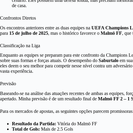
cenário. Eles possuem uma defesa sólida, mas precisam melhorar 
de casa.
Confrontos Diretos
Os encontros anteriores entre as duas equipes na
UEFA Champions L
para
15 de julho de 2025
, mas o histórico favorece o
Malmö FF
, que
Classificação na Liga
Enquanto as equipes se preparam para este confronto da Champions Lea
sobre suas formas e forças atuais. O desempenho do
Saburtalo
em sua 
eles deem o seu melhor para competir nesse nível contra um adversário
vasta experiência.
Previsão
Baseando-se na análise das atuações recentes de ambas as equipes, forç
apertado. Minha previsão é de um resultado final de
Malmö FF 2 – 1 
Para os mercados de apostas, as seguintes opções parecem promissoras
Resultado da Partida:
Vitória do Malmö FF
Total de Gols:
Mais de 2.5 Gols