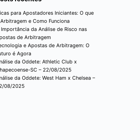
icas para Apostadores Iniciantes: O que
 Arbitragem e Como Funciona
 Importância da Análise de Risco nas
postas de Arbitragem
ecnologia e Apostas de Arbitragem: O
uturo é Agora
nálise da Oddete: Athletic Club x
hapecoense-SC – 22/08/2025
nálise da Oddete: West Ham x Chelsea –
2/08/2025