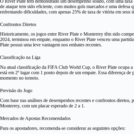
O River Plate tem demonstrado um desempenho sólido, com uma taxa de
de ataque tem sido eficiente, com muitos gols marcados e uma defesa 
enfrentando dificuldades, com apenas 25% de taxa de vitória em seus ú
Confrontos Diretos
Historicamente, os jogos entre River Plate e Monterrey têm sido compet
2024, terminou em empate, enquanto o River Plate venceu uma partida a
Plate possui uma leve vantagem nos embates recentes.
Classificação na Liga
Na atual classificação da FIFA Club World Cup, o River Plate ocupa a
está em 2º lugar com 1 ponto depois de um empate. Essa diferença de 
momento no torneio.
Previsão do Jogo
Com base nas análises de desempenhos recentes e confrontos diretos, pre
Monterrey, com um placar esperado de 2 a 1.
Mercados de Apostas Recomendados
Para os apostadores, recomenda-se considerar as seguintes opções: