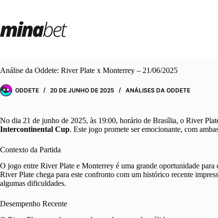
Pular
para
o
conteúdo
Análise da Oddete: River Plate x Monterrey – 21/06/2025
ODDETE
20 DE JUNHO DE 2025
ANÁLISES DA ODDETE
No dia 21 de junho de 2025, às 19:00, horário de Brasília, o River Pla
Intercontinental Cup
. Este jogo promete ser emocionante, com amba
Contexto da Partida
O jogo entre River Plate e Monterrey é uma grande oportunidade para c
River Plate chega para este confronto com um histórico recente impres
algumas dificuldades.
Desempenho Recente