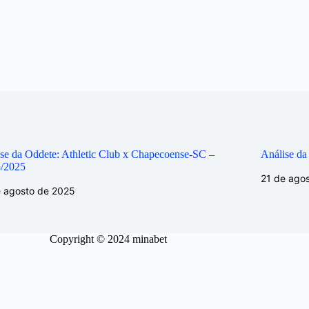
se da Oddete: Athletic Club x Chapecoense-SC –
Análise da
8/2025
21 de ago
e agosto de 2025
Copyright © 2024 minabet