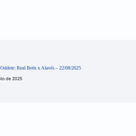
 Oddete: Real Betis x Alavés – 22/08/2025
sto de 2025