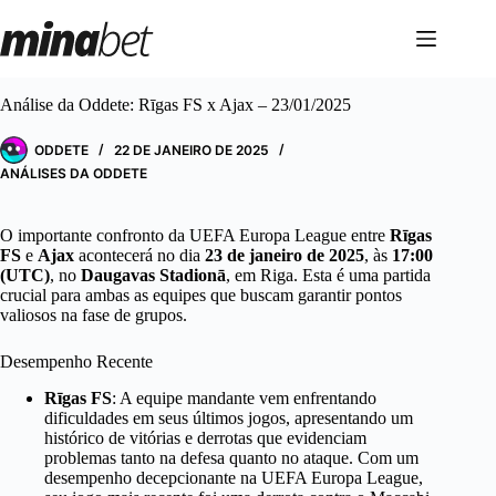
Pular
para
o
conteúdo
Análise da Oddete: Rīgas FS x Ajax – 23/01/2025
ODDETE
22 DE JANEIRO DE 2025
ANÁLISES DA ODDETE
O importante confronto da UEFA Europa League entre
Rīgas
FS
e
Ajax
acontecerá no dia
23 de janeiro de 2025
, às
17:00
(UTC)
, no
Daugavas Stadionā
, em Riga. Esta é uma partida
crucial para ambas as equipes que buscam garantir pontos
valiosos na fase de grupos.
Desempenho Recente
Rīgas FS
: A equipe mandante vem enfrentando
dificuldades em seus últimos jogos, apresentando um
histórico de vitórias e derrotas que evidenciam
problemas tanto na defesa quanto no ataque. Com um
desempenho decepcionante na UEFA Europa League,