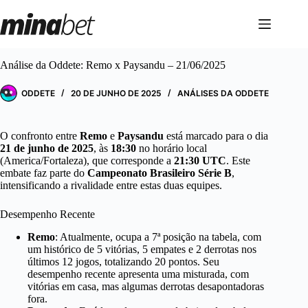
Pular
para
o
conteúdo
Análise da Oddete: Remo x Paysandu – 21/06/2025
ODDETE
20 DE JUNHO DE 2025
ANÁLISES DA ODDETE
O confronto entre
Remo
e
Paysandu
está marcado para o dia
21 de junho de 2025
, às
18:30
no horário local
(America/Fortaleza), que corresponde a
21:30 UTC
. Este
embate faz parte do
Campeonato Brasileiro Série B
,
intensificando a rivalidade entre estas duas equipes.
Desempenho Recente
Remo
: Atualmente, ocupa a 7ª posição na tabela, com
um histórico de 5 vitórias, 5 empates e 2 derrotas nos
últimos 12 jogos, totalizando 20 pontos. Seu
desempenho recente apresenta uma misturada, com
vitórias em casa, mas algumas derrotas desapontadoras
fora.