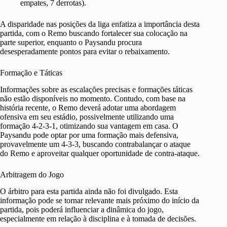
empates, 7 derrotas).
A disparidade nas posições da liga enfatiza a importância desta
partida, com o Remo buscando fortalecer sua colocação na
parte superior, enquanto o Paysandu procura
desesperadamente pontos para evitar o rebaixamento.
Formação e Táticas
Informações sobre as escalações precisas e formações táticas
não estão disponíveis no momento. Contudo, com base na
história recente, o Remo deverá adotar uma abordagem
ofensiva em seu estádio, possivelmente utilizando uma
formação 4-2-3-1, otimizando sua vantagem em casa. O
Paysandu pode optar por uma formação mais defensiva,
provavelmente um 4-3-3, buscando contrabalançar o ataque
do Remo e aproveitar qualquer oportunidade de contra-ataque.
Arbitragem do Jogo
O árbitro para esta partida ainda não foi divulgado. Esta
informação pode se tornar relevante mais próximo do início da
partida, pois poderá influenciar a dinâmica do jogo,
especialmente em relação à disciplina e à tomada de decisões.