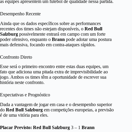
as equipes apresentem um futebol de qualidade nessa partida.
Desempenho Recente
Ainda que os dados específicos sobre as performances
recentes dos times não estejam disponíveis, o
Red Bull
Salzburg
possivelmente entrará em campo com um forte
poder ofensivo, enquanto o
Brann
pode adotar uma postura
mais defensiva, focando em contra-ataques rápidos.
Confronto Direto
Esse será o primeiro encontro entre estas duas equipes, um
fato que adiciona uma pitada extra de imprevisibilidade ao
jogo. Ambos os times têm a oportunidade de escrever sua
história neste confronto.
Expectativas e Prognóstico
Dada a vantagem de jogar em casa e o desempenho superior
do
Red Bull Salzburg
em competições europeias, a previsão
é de uma vitória para eles.
Placar Previsto:
Red Bull Salzburg
3 – 1
Brann