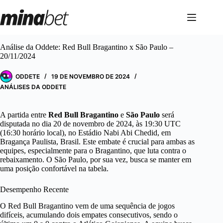
Pular
para
o
conteúdo
Análise da Oddete: Red Bull Bragantino x São Paulo –
20/11/2024
ODDETE
19 DE NOVEMBRO DE 2024
ANÁLISES DA ODDETE
A partida entre
Red Bull Bragantino
e
São Paulo
será
disputada no dia 20 de novembro de 2024, às 19:30 UTC
(16:30 horário local), no Estádio Nabi Abi Chedid, em
Bragança Paulista, Brasil. Este embate é crucial para ambas as
equipes, especialmente para o Bragantino, que luta contra o
rebaixamento. O São Paulo, por sua vez, busca se manter em
uma posição confortável na tabela.
Desempenho Recente
O Red Bull Bragantino vem de uma sequência de jogos
difíceis, acumulando dois empates consecutivos, sendo o