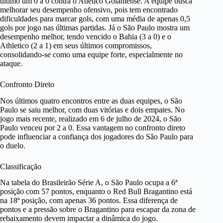
último um 0 a 0 contra o Atlético Goianiense. A equipe busca
melhorar seu desempenho ofensivo, pois tem encontrado
dificuldades para marcar gols, com uma média de apenas 0,5
gols por jogo nas últimas partidas. Já o São Paulo mostra um
desempenho melhor, tendo vencido o Bahia (3 a 0) e o
Athletico (2 a 1) em seus últimos compromissos,
consolidando-se como uma equipe forte, especialmente no
ataque.
Confronto Direto
Nos últimos quatro encontros entre as duas equipes, o São
Paulo se saiu melhor, com duas vitórias e dois empates. No
jogo mais recente, realizado em 6 de julho de 2024, o São
Paulo venceu por 2 a 0. Essa vantagem no confronto direto
pode influenciar a confiança dos jogadores do São Paulo para
o duelo.
Classificação
Na tabela do Brasileirão Série A, o São Paulo ocupa a 6ª
posição com 57 pontos, enquanto o Red Bull Bragantino está
na 18ª posição, com apenas 36 pontos. Essa diferença de
pontos e a pressão sobre o Bragantino para escapar da zona de
rebaixamento devem impactar a dinâmica do jogo.