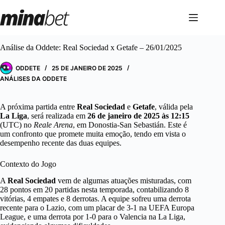
Pular
para
o
conteúdo
Análise da Oddete: Real Sociedad x Getafe – 26/01/2025
ODDETE
25 DE JANEIRO DE 2025
ANÁLISES DA ODDETE
A próxima partida entre
Real Sociedad
e
Getafe
, válida pela
La Liga
, será realizada em
26 de janeiro de 2025 às 12:15
(UTC) no
Reale Arena
, em Donostia-San Sebastián. Este é
um confronto que promete muita emoção, tendo em vista o
desempenho recente das duas equipes.
Contexto do Jogo
A
Real Sociedad
vem de algumas atuações misturadas, com
28 pontos em 20 partidas nesta temporada, contabilizando 8
vitórias, 4 empates e 8 derrotas. A equipe sofreu uma derrota
recente para o Lazio, com um placar de 3-1 na UEFA Europa
League, e uma derrota por 1-0 para o Valencia na La Liga,