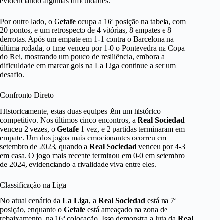
evidenciando algumas dificuldades.
Por outro lado, o
Getafe
ocupa a 16ª posição na tabela, com
20 pontos, e um retrospecto de 4 vitórias, 8 empates e 8
derrotas. Após um empate em 1-1 contra o Barcelona na
última rodada, o time venceu por 1-0 o Pontevedra na Copa
do Rei, mostrando um pouco de resiliência, embora a
dificuldade em marcar gols na La Liga continue a ser um
desafio.
Confronto Direto
Historicamente, estas duas equipes têm um histórico
competitivo. Nos últimos cinco encontros, a
Real Sociedad
venceu 2 vezes, o
Getafe
1 vez, e 2 partidas terminaram em
empate. Um dos jogos mais emocionantes ocorreu em
setembro de 2023, quando a
Real Sociedad
venceu por 4-3
em casa. O jogo mais recente terminou em 0-0 em setembro
de 2024, evidenciando a rivalidade viva entre eles.
Classificação na Liga
No atual cenário da
La Liga
, a
Real Sociedad
está na 7ª
posição, enquanto o
Getafe
está ameaçado na zona de
rebaixamento, na 16ª colocação. Isso demonstra a luta da
Real