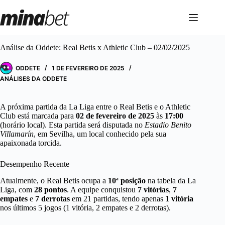
Pular
para
o
conteúdo
Análise da Oddete: Real Betis x Athletic Club – 02/02/2025
ODDETE
1 DE FEVEREIRO DE 2025
ANÁLISES DA ODDETE
A próxima partida da La Liga entre o Real Betis e o Athletic
Club está marcada para
02 de fevereiro de 2025
às
17:00
(horário local). Esta partida será disputada no
Estadio Benito
Villamarín
, em Sevilha, um local conhecido pela sua
apaixonada torcida.
Desempenho Recente
Atualmente, o Real Betis ocupa a
10ª posição
na tabela da La
Liga, com
28 pontos
. A equipe conquistou
7 vitórias
,
7
empates
e
7 derrotas
em 21 partidas, tendo apenas
1 vitória
nos últimos 5 jogos (1 vitória, 2 empates e 2 derrotas).