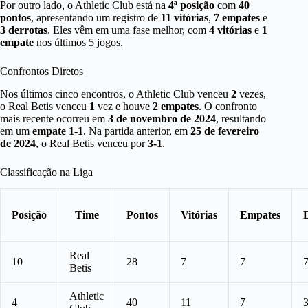
Por outro lado, o Athletic Club está na
4ª posição
com
40
pontos
, apresentando um registro de
11 vitórias
,
7 empates
e
3 derrotas
. Eles vêm em uma fase melhor, com
4 vitórias
e
1
empate
nos últimos 5 jogos.
Confrontos Diretos
Nos últimos cinco encontros, o Athletic Club venceu
2
vezes,
o Real Betis venceu
1
vez e houve
2 empates
. O confronto
mais recente ocorreu em
3 de novembro de 2024
, resultando
em um
empate 1-1
. Na partida anterior, em
25 de fevereiro
de 2024
, o Real Betis venceu por
3-1
.
Classificação na Liga
Posição
Time
Pontos
Vitórias
Empates
Real
10
28
7
7
Betis
Athletic
4
40
11
7